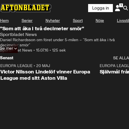
Logga in
Hem
Serier
Nyheter
Sport
Nöje
Livsstil
”Som att åka i två decimeter smör”
Sportbladet News
Daniel Richardsson om föret under 5-milen – ”Som att åka i två 
decimeter smör”
Se mer
Sportbladet News
•
15.07.16
•
125 sek
Senast
SE ALLA
EUROPA LEAGUE
•
20 MAJ
1:32
EUROPA LEAG
Victor Nilsson Lindelöf vinner Europa
Självmål frå
League med sitt Aston Villa