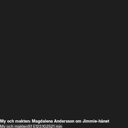
My och makten: Magdalena Andersson om Jimmie-hånet
My och makten
S1 E1
23.10.25
21 min