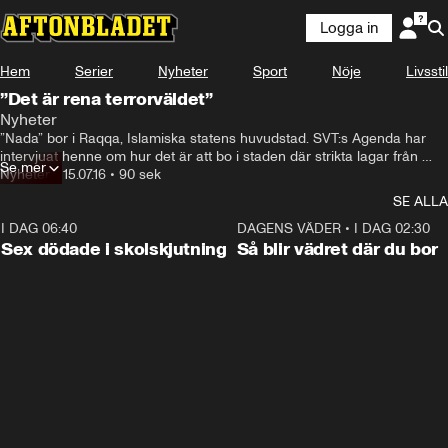
Logga in
Hem
Serier
Nyheter
Sport
Nöje
Livsstil
”Det är rena terrorväldet”
Nyheter
”Nada” bor i Raqqa, Islamiska statens huvudstad. SVT:s Agenda har 
intervjuat henne om hur det är att bo i staden där strikta lagar från 
Se mer
islams tidigaste år råder.
Nyheter
•
15.07.16
•
90 sek
SE ALLA
I DAG 06:40
0:47
DAGENS VÄDER
•
I DAG 02:30
Sex dödade i skolskjutning
Så blir vädret där du bor