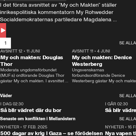
I det första avsnittet av ”My och Makten” ställer 
inrikespolitiska kommentatorn My Rohwedder 
Socialdemokraternas partiledare Magdalena 
Andersson till svars.
1
SE ALLA
AVSNITT 12
•
11 JUNI
26:27
AVSNITT 11
•
4 JUNI
2
My och makten: Douglas
My och makten: Denice
Thor
Westerberg
Moderata ungdomsförbundet 
Ungsvenskarnas 
(MUF:s) ordförande Douglas Thor 
förbundsordförande Denice 
gästar My och makten. I avsnittet 
Westerberg gästar My och makten.
diskuteras tonårsutvisningarna och 
avsnittet diskuteras migrationsfrå
hur Moderaterna ska locka väljare till 
och hur SD ska locka kvinnliga 
Väder
SE ALLA
valet i höst. 
väljare. 
I DAG 02:30
1:06
I GÅR 02:30
Så blir vädret där du bor
Så blir vädr
Senaste om konflikten i Mellanöstern
SE ALLA
NYHETER
•
17 FEB. 2025
0:45
NYHETER
•
16 F
500 dagar av krig i Gaza – se förödelsen
Nya vapen ti