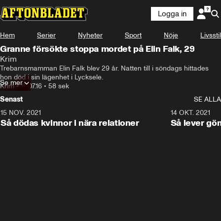
Logga in
Hem
Serier
Nyheter
Sport
Nöje
Livsstil
Granne försökte stoppa mordet på Elin Falk, 29
Krim
Trebarnsmamman Elin Falk blev 29 år. Natten till i söndags hittades 
hon död i sin lägenhet i Lycksele.
Se mer
Krim
•
15.07.16
•
58 sek
Senast
SE ALLA
15 NOV. 2021
3:28
14 OKT. 2021
Så dödas kvinnor i nära relationer
Så lever gö