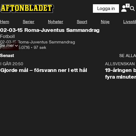
Logga in
Hem
Serier
Nyheter
Sport
Nöje
Livsstil
02-03-15 Roma-Juventus Sammandrag
Fotboll
02-03-15 Roma-Juventus Sammandrag
Se mer
Fotboll
•
15.07.16
•
97 sek
Senast
SE ALLA
I GÅR 20:50
0:31
ALLSVENSKAN
Gjorde mål – försvann ner i ett hål
19-åringen b
fyra minute