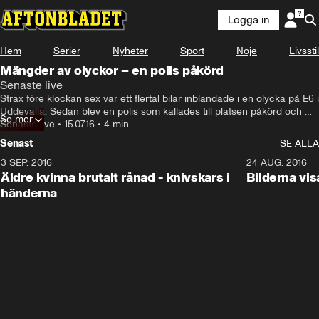
Logga in
Hem
Serier
Nyheter
Sport
Nöje
Livsstil
Mängder av olyckor – en polis påkörd
Senaste live
Strax före klockan sex var ett flertal bilar inblandade i en olycka på E6 i 
Uddevalla. Sedan blev en polis som kallades till platsen påkörd och 
Se mer
skadad. Under morgonen har tiotals trafikolyckor inträffat i Västra 
Senaste live
•
15.07.16
•
4 min
Götaland.
Senast
SE ALLA
3 SEP. 2016
5:25
24 AUG. 2016
Äldre kvinna brutalt rånad - knivskars i
Bilderna vis
händerna