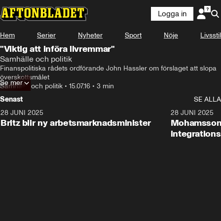
Logga in
Hem
Serier
Nyheter
Sport
Nöje
Livsstil
"Viktig att införa livremmar"
Samhälle och politik
Finanspolitiska rådets ordförande John Hassler om förslaget att slopa 
överskottsmålet
Se mer
Samhälle och politik
•
15.07.16
•
3 min
Senast
SE ALLA
28 JUNI 2025
1:48
28 JUNI 2025
Britz blir ny arbetsmarknadsminister
Mohamsson b
integration