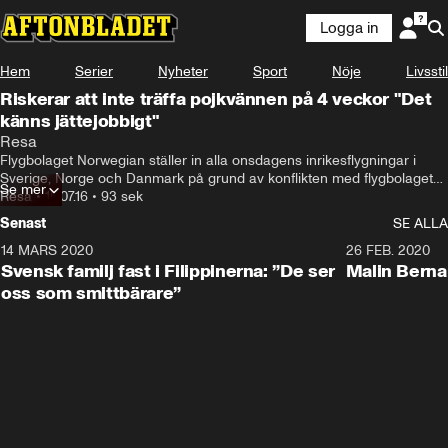
Logga in
Hem
Serier
Nyheter
Sport
Nöje
Livsstil
Riskerar att inte träffa pojkvännen på 4 veckor "Det
känns jättejobbigt"
Resa
Flygbolaget Norwegian ställer in alla onsdagens inrikesflygningar i 
Sverige, Norge och Danmark på grund av konflikten med flygbolagets 
Se mer
piloter.
Resa
•
15.07.16
•
93 sek
Senast
SE ALLA
14 MARS 2020
1:47
26 FEB. 2020
Svensk familj fast i Filippinerna: ”De ser
Malin Bernan
oss som smittbärare”