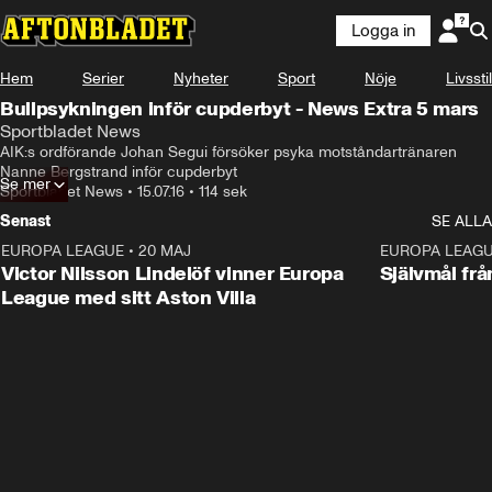
Logga in
Hem
Serier
Nyheter
Sport
Nöje
Livsstil
Bullpsykningen inför cupderbyt - News Extra 5 mars
Sportbladet News
AIK:s ordförande Johan Segui försöker psyka motståndartränaren 
Nanne Bergstrand inför cupderbyt
Se mer
Sportbladet News
•
15.07.16
•
114 sek
Senast
SE ALLA
EUROPA LEAGUE
•
20 MAJ
1:32
EUROPA LEAG
Victor Nilsson Lindelöf vinner Europa
Självmål frå
League med sitt Aston Villa