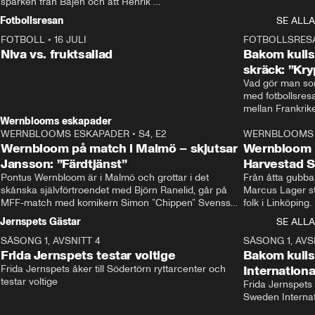
sparken från Bajen och att Henrik 
Rydström tar över
Fotbollsresan
SE ALLA
FOTBOLL
•
16 JULI
0:44
FOTBOLLSRES
Niva vs. fruktsallad
Bakom kulis
skräck: ”Kry
Vad gör man som
med fotbollsres
Wernblooms eskapader
WERNBLOOMS ESKAPADER
•
S4, E2
38:23
WERNBLOOMS 
Wernbloom på match i Malmö – skjutsar
Wernbloom 
Jansson: ”Färdtjänst”
Harvestad 
Pontus Wernbloom är i Malmö och grottar i det 
Från åtta gubbar 
skånska självförtroendet med Björn Ranelid, går på 
Marcus Lager sta
MFF-match med komikern Simon ”Chippen” Svensson 
folk i Linköping
och hjälper skadade stjärnbacken Pontus Jansson 
och Wernbloom kl
Jernspets Gästar
SE ALLA
hem. 
SÄSONG 1, AVSNITT 4
13:37
SÄSONG 1, AVS
Frida Jernspets testar voltige
Bakom kuli
Frida Jernspets åker till Södertörn ryttarcenter och 
Internation
testar voltige
Frida Jernspets 
Sweden Interna