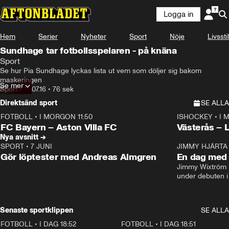
Logga in
Hem
Serier
Nyheter
Sport
Nöje
Livsstil
Sundhage tar fotbollsspelaren - på knäna
Sport
Se hur Pia Sundhage lyckas lista ut vem som döljer sig bakom 
maskeringen
Se mer
Sport
•
15.07.16
•
76 sek
Direktsänd sport
SE ALLA
FOTBOLL
•
I MORGON 11:50
ISHOCKEY
•
I 
Plus
Plus
FC Bayern – Aston Villa FC
Västerås – 
Nya avsnitt →
SPORT
•
7 JUNI
16:36
JIMMY HJÄRTA
Gör löptester med Andreas Almgren
En dag med 
Jimmy Wixtröm 
under debuten i
Senaste sportklippen
SE ALLA
FOTBOLL
•
I DAG 18:52
2:17
FOTBOLL
•
I DAG 18:51