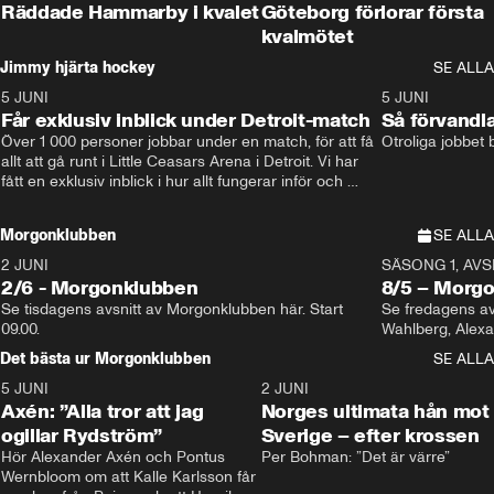
Räddade Hammarby i kvalet
Göteborg förlorar första
kvalmötet
Jimmy hjärta hockey
SE ALLA
5 JUNI
11:14
5 JUNI
Får exklusiv inblick under Detroit-match
Så förvandl
Över 1 000 personer jobbar under en match, för att få 
Otroliga jobbet
allt att gå runt i Little Ceasars Arena i Detroit. Vi har 
fått en exklusiv inblick i hur allt fungerar inför och 
under match i världens bästa hockeyliga
Morgonklubben
SE ALLA
2 JUNI
SÄSONG 1, AVSN
2/6 - Morgonklubben
8/5 – Morg
Se tisdagens avsnitt av Morgonklubben här. Start 
Se fredagens av
09.00. 
Det bästa ur Morgonklubben
SE ALLA
5 JUNI
0:44
2 JUNI
Axén: ”Alla tror att jag
Norges ultimata hån mot
ogillar Rydström”
Sverige – efter krossen
Hör Alexander Axén och Pontus 
Per Bohman: ”Det är värre”
Wernbloom om att Kalle Karlsson får 