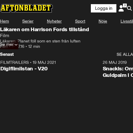
Logga in
Hem
Serier
Nyheter
Sport
Nöje
Livsstil
Läkaren om Harrison Fords tillstånd
Film
Läkaren: Planet föll som en sten från luften
Se mer
Film
•
15.07.16
•
12 min
Senast
SE ALLA
FILMTRAILERS
•
19 MAJ 2021
2:00
26 MAJ 2019
Digifilmlistan - V20
Snackis: Om
Guldpalm i