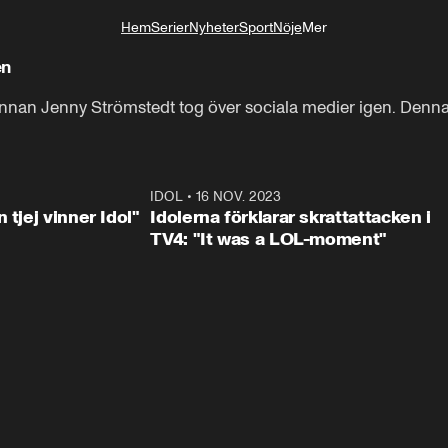
Hem
Serier
Nyheter
Sport
Nöje
Mer
Livsstil
en
innan Jenny Strömstedt tog över sociala medier igen. Denna 
1:23
IDOL
•
16 NOV. 2023
0:3
 tjej vinner Idol"
Idolerna förklarar skrattattacken i
TV4: "It was a LOL-moment"