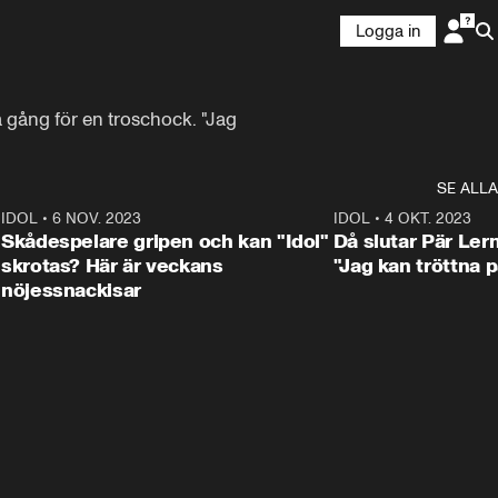
Logga in
gång för en troschock. "Jag 
SE ALLA
1
IDOL
•
6 NOV. 2023
3:25
IDOL
•
4 OKT. 2023
Skådespelare gripen och kan "Idol"
Då slutar Pär Ler
skrotas? Här är veckans
"Jag kan tröttna på
nöjessnackisar