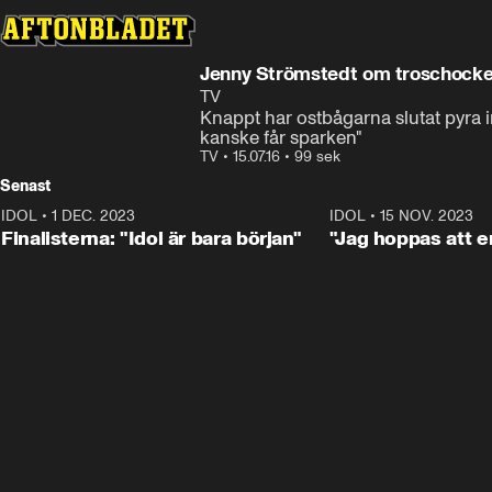
Jenny Strömstedt om troschock
TV
Knappt har ostbågarna slutat pyra 
kanske får sparken"
TV
•
15.07.16
•
99 sek
Senast
IDOL
•
1 DEC. 2023
0:56
IDOL
•
15 NOV. 2023
Finalisterna: "Idol är bara början"
"Jag hoppas att en