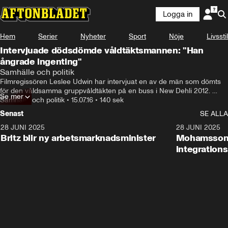
Logga in
Hem
Serier
Nyheter
Sport
Nöje
Livsstil
Intervjuade dödsdömde våldtäktsmannen: "Han
ångrade ingenting"
Samhälle och politik
Filmregissören Leslee Udwin har intervjuat en av de män som dömts 
för den våldsamma gruppvåldtäkten på en buss i New Dehli 2012. 
Se mer
Ikväll visas hennes dokumentär på SVT.
Samhälle och politik
•
15.07.16
•
140 sek
Senast
SE ALLA
28 JUNI 2025
1:48
28 JUNI 2025
Britz blir ny arbetsmarknadsminister
Mohamsson b
integration