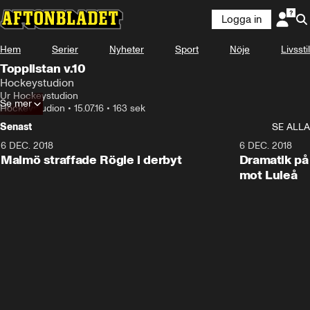
Logga in
Hem
Serier
Nyheter
Sport
Nöje
Livsstil
Topplistan v.10
Hockeystudion
Ur Hockeystudion
Se mer
Hockeystudion
•
15.07.16
•
163 sek
Senast
SE ALLA
6 DEC. 2018
0:50
6 DEC. 2018
Malmö straffade Rögle i derbyt
Dramatik på
mot Luleå