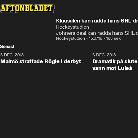
Klausulen kan rädda hans SHL-d
Hockeystudion
Johners deal kan rädda hans SHL
Hockeystudion
•
15.07.16
•
163 sek
Senast
6 DEC. 2018
0:50
6 DEC. 2018
Malmö straffade Rögle i derbyt
Dramatik på slute
vann mot Luleå