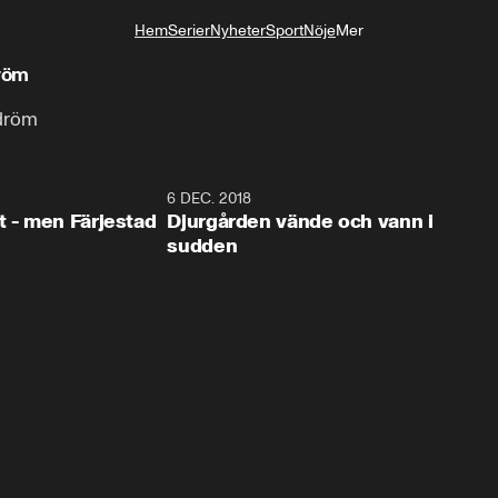
Hem
Serier
Nyheter
Sport
Nöje
Mer
Livsstil
röm
-dröm
0:35
6 DEC. 2018
0:5
t - men Färjestad
Djurgården vände och vann i
sudden