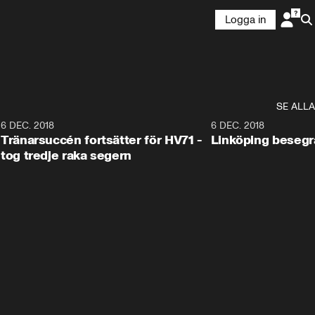
Logga in
SE ALLA
6
6 DEC. 2018
0:50
6 DEC. 2018
Tränarsuccén fortsätter för HV71 -
Linköping besegr
tog tredje raka segern