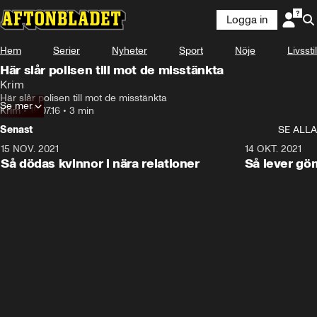
Logga in
Hem
Serier
Nyheter
Sport
Nöje
Livsstil
Här slår polisen till mot de misstänkta
Krim
Här slår polisen till mot de misstänkta
Se mer
Krim
•
15.07.16
•
3 min
Senast
SE ALLA
15 NOV. 2021
3:28
14 OKT. 2021
Så dödas kvinnor i nära relationer
Så lever gö