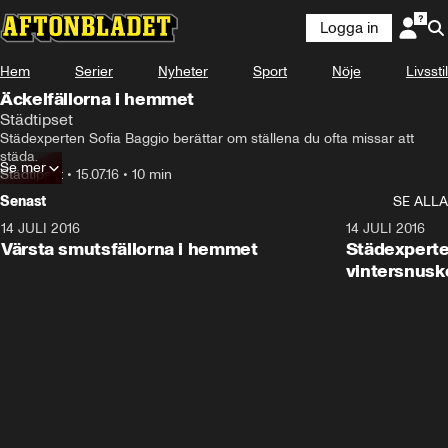
Logga in
Hem
Serier
Nyheter
Sport
Nöje
Livsstil
Äckelfällorna i hemmet
Städtipset
Städexperten Sofia Baggio berättar om ställena du ofta missar att 
städa.
Se mer
Städtipset
•
15.07.16
•
10 min
Senast
SE ALLA
14 JULI 2016
10:03
14 JULI 2016
Värsta smutsfällorna i hemmet
Städexperte
vintersnusk