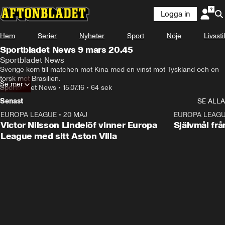
Logga in
Hem
Serier
Nyheter
Sport
Nöje
Livsstil
Sportbladet News 9 mars 20.45
Sportbladet News
Sverige kom till matchen mot Kina med en vinst mot Tyskland och en 
torsk mot Brasilien.
Se mer
Sportbladet News
•
15.07.16
•
64 sek
Senast
SE ALLA
EUROPA LEAGUE
•
20 MAJ
1:32
EUROPA LEAG
Victor Nilsson Lindelöf vinner Europa
Självmål frå
League med sitt Aston Villa