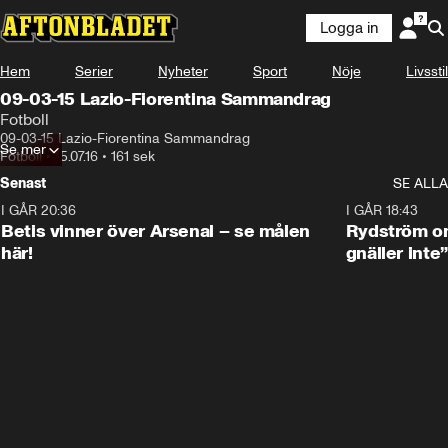
Logga in
Hem
Serier
Nyheter
Sport
Nöje
Livsstil
09-03-15 Lazio-Fiorentina Sammandrag
Fotboll
09-03-15 Lazio-Fiorentina Sammandrag
Se mer
Fotboll
•
15.07.16
•
161 sek
Senast
SE ALLA
I GÅR 20:36
1:30
I GÅR 18:43
Betis vinner över Arsenal – se målen
Rydström om
här!
gnäller inte”