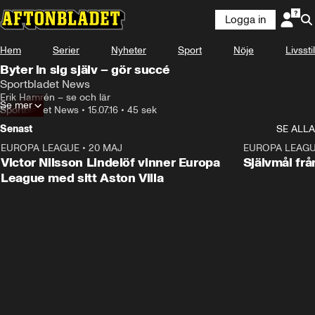
Logga in
Hem
Serier
Nyheter
Sport
Nöje
Livsstil
Byter in sig själv – gör succé
Sportbladet News
Erik Hamrén – se och lär
Se mer
Sportbladet News
•
15.07.16
•
45 sek
Senast
SE ALLA
EUROPA LEAGUE
•
20 MAJ
1:32
EUROPA LEAG
Victor Nilsson Lindelöf vinner Europa
Självmål frå
League med sitt Aston Villa