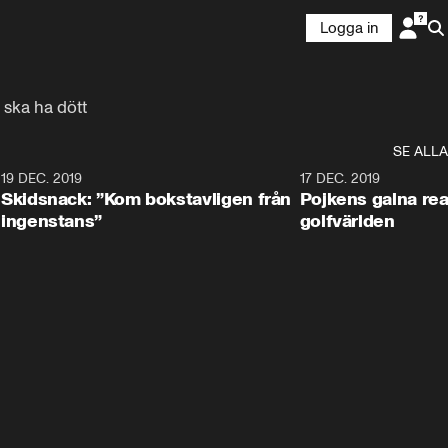
Logga in
 ska ha dött
SE ALLA
8
19 DEC. 2019
17 DEC. 2019
Skidsnack: ”Kom bokstavligen från
Pojkens galna rea
ingenstans”
golfvärlden