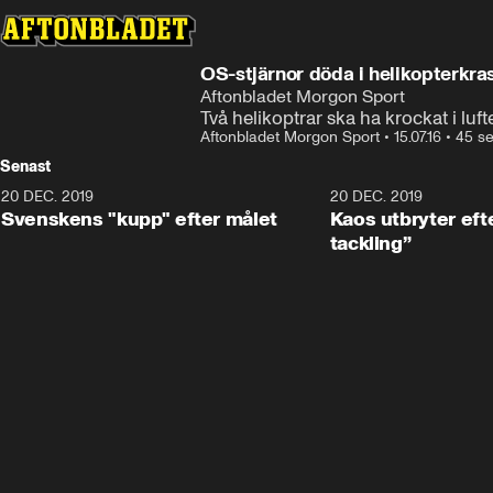
OS-stjärnor döda i helikopter
Aftonbladet Morgon Sport
Två helikoptrar ska ha krockat i luf
Aftonbladet Morgon Sport
•
15.07.16
•
45 s
Senast
20 DEC. 2019
0:44
20 DEC. 2019
Svenskens "kupp" efter målet
Kaos utbryter efte
tackling”