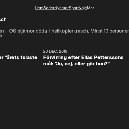
Hem
Serier
Nyheter
Sport
Nöje
Mer
Livsstil
krasch
ten – OS-stjärnor döda  i helikopterkrasch. Minst 10 personer
ek
0:49
20 DEC. 2019
1:0
r ”årets fulaste
Förvirring efter Elias Petterssons
mål: ”Ja, nej, eller gör han?”