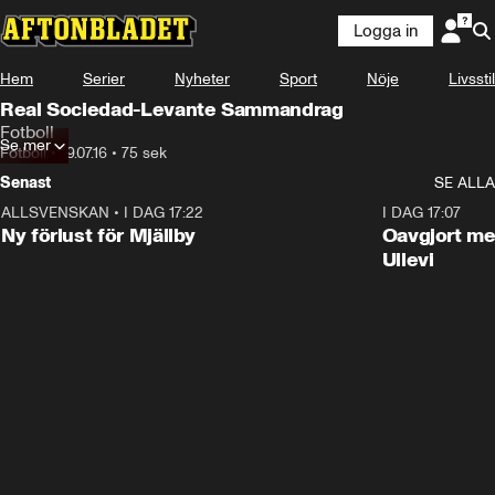
Logga in
Hem
Serier
Nyheter
Sport
Nöje
Livsstil
Real Sociedad-Levante Sammandrag
Fotboll
Se mer
Fotboll
•
19.07.16
•
75 sek
Senast
SE ALLA
ALLSVENSKAN
•
I DAG 17:22
0:37
I DAG 17:07
Ny förlust för Mjällby
Oavgjort me
Ullevi