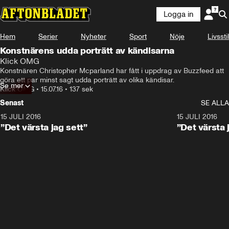
Logga in
Hem
Serier
Nyheter
Sport
Nöje
Livsstil
Konstnärens udda porträtt av kändisarna
Klick OMG
Konstnären Christopher Mcparland har fått i uppdrag av Buzzfeed att 
göra ett par minst sagt udda porträtt av olika kändisar.
Se mer
Klick OMG
•
15.07.16
•
137 sek
Senast
SE ALLA
15 JULI 2016
16:02
15 JULI 2016
”Det värsta jag sett”
”Det värsta 