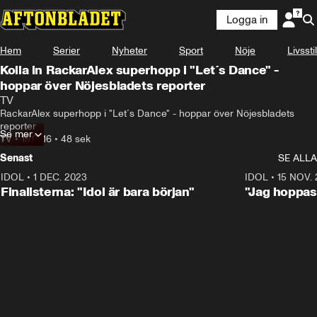
Logga in
Hem
Serier
Nyheter
Sport
Nöje
Livsstil
Kolla in RackarAlex superhopp i "Let´s Dance" -
hoppar över Nöjesbladets reporter
TV
RackarAlex superhopp i "Let´s Dance" - hoppar över Nöjesbladets 
reporter
Se mer
TV
•
15.07.16
•
48 sek
Senast
SE ALLA
IDOL
•
1 DEC. 2023
0:56
IDOL
•
15 NOV.
Finalisterna: "Idol är bara början"
"Jag hoppas 