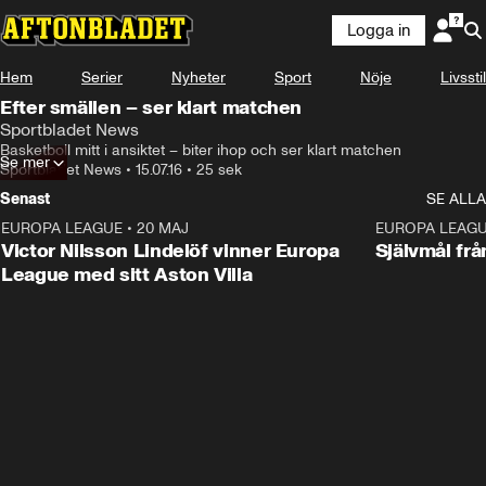
Logga in
Hem
Serier
Nyheter
Sport
Nöje
Livsstil
Efter smällen – ser klart matchen
Sportbladet News
Basketboll mitt i ansiktet – biter ihop och ser klart matchen
Se mer
Sportbladet News
•
15.07.16
•
25 sek
Senast
SE ALLA
EUROPA LEAGUE
•
20 MAJ
1:32
EUROPA LEAG
Victor Nilsson Lindelöf vinner Europa
Självmål frå
League med sitt Aston Villa