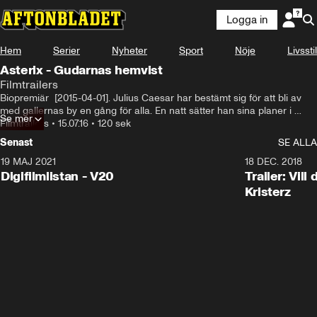
Logga in
Hem
Serier
Nyheter
Sport
Nöje
Livsstil
Asterix - Gudarnas hemvist
Filmtrailers
Biopremiär  [2015-04-01]. Julius Caesar har bestämt sig för att bli av 
med gallernas by en gång för alla. En natt sätter han sina planer i 
Se mer
verket och börjar fälla träden intill Asterix och hans vänner för att göra 
Filmtrailers
•
15.07.16
•
120 sek
plats åt en högmodern romersk koloni, Gudarnas hemvist. Men 
Senast
SE ALLA
gallerna vägrar ge upp och stärkta av trolldrycken tar upp kampen på 
sitt eget vis…

19 MAJ 2021
2:00
18 DEC. 2018
Digifilmlistan - V20
Trailer: Vil
Filmen bygger på seriealbumet Gudarnas hemvist av René Goscinny 
Kristerz
och Albert Uderzo.

Regi: Louis Clichy och Alexandre Astier