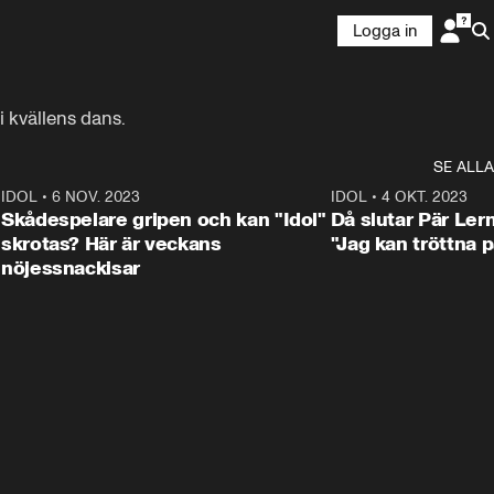
Logga in
i kvällens dans.
SE ALLA
1
IDOL
•
6 NOV. 2023
3:25
IDOL
•
4 OKT. 2023
Skådespelare gripen och kan "Idol"
Då slutar Pär Ler
skrotas? Här är veckans
"Jag kan tröttna på
nöjessnackisar