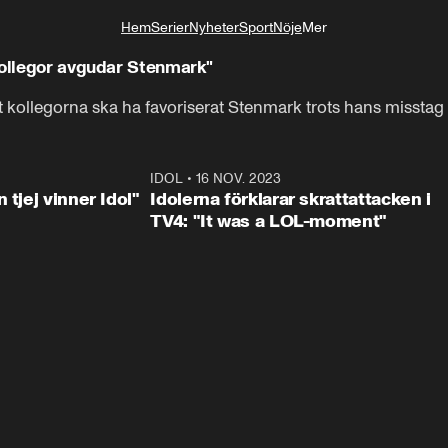
Hem
Serier
Nyheter
Sport
Nöje
Mer
Livsstil
kollegor avgudar Stenmark"
att kollegorna ska ha favoriserat Stenmark trots hans misstag 
1:23
IDOL
•
16 NOV. 2023
0:3
 tjej vinner Idol"
Idolerna förklarar skrattattacken i
TV4: "It was a LOL-moment"