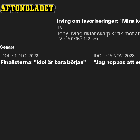
Irving om favoriseringen: "Mina 
TV
Tony Irving riktar skarp kritik mot 
TV
•
15.07.16
•
122 sek
Senast
IDOL
•
1 DEC. 2023
0:56
IDOL
•
15 NOV. 2023
Finalisterna: "Idol är bara början"
"Jag hoppas att en