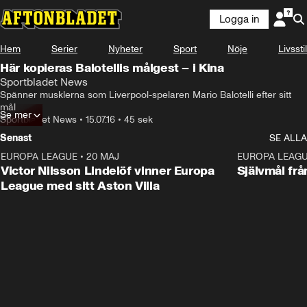
Logga in
Hem
Serier
Nyheter
Sport
Nöje
Livsstil
Här kopieras Balotellis målgest – i Kina
Sportbladet News
Spänner musklerna som Liverpool-spelaren Mario Balotelli efter sitt 
mål
Se mer
Sportbladet News
•
15.07.16
•
45 sek
Senast
SE ALLA
EUROPA LEAGUE
•
20 MAJ
1:32
EUROPA LEAG
Victor Nilsson Lindelöf vinner Europa
Självmål frå
League med sitt Aston Villa