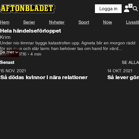
Logga in
Hem
Serier
Nyheter
Sport
Nöje
Livsstil
Hela händelseförloppet
Krim
Under nio timmar byggs katastrofen upp. Agneta blir en morgon rädd 
för sin man och slår larm: han behöver tas om hand för vård.

Se mer
Men maken körs tillbaka hem i polisbil.

Krim
•
15.07.16
•
4 min
Varken polisen, läkaren eller socialtjänsten tog ansvar när Agneta bad 
Senast
SE ALLA
om hjälp, avslöjar vår granskning av mordet i Lerum förra året.
15 NOV. 2021
3:28
14 OKT. 2021
Så dödas kvinnor i nära relationer
Så lever gö