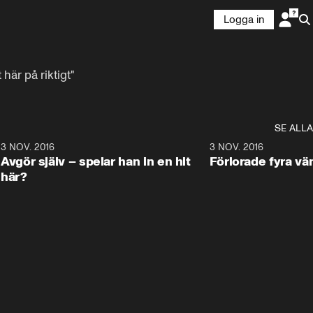
Logga in
här på riktigt"
SE ALLA
1
3 NOV. 2016
26:41
3 NOV. 2016
Avgör själv – spelar han in en hit
Förlorade fyra vän
här?