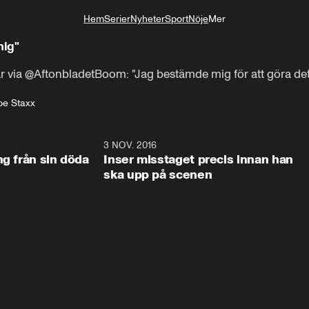
Hem
Serier
Nyheter
Sport
Nöje
Mer
Livsstil
mig"
r via @AftonbladetBoom: "Jag bestämde mig för att göra det 
be Staxx
24:02
3 NOV. 2016
26:4
döda
Inser misstaget precis innan han
ska upp på scenen