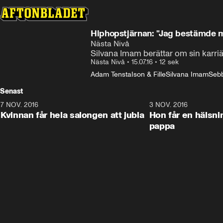
Hiphopstjärnan: "Jag bestämde 
Nästa Nivå
Silvana Imam berättar om sin karriä
Nästa Nivå
•
15.07.16
•
12 sek
Adam Tensta
Ison & Fille
Silvana Imam
Seb
Senast
7 NOV. 2016
24:04
3 NOV. 2016
Kvinnan får hela salongen att jubla
Hon får en hälsning från sin 
pappa