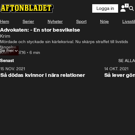
Logga in
Hem
Serier
Nyheter
Sport
Nöje
Livsstil
Advokaten: - En stor besvikelse
Krim
Mördade och styckade sin kärleksrival. Nu skärps straffet till livstids 
fängelse.
Se mer
Krim
•
15.07.16
•
6 min
Senast
SE ALLA
15 NOV. 2021
3:28
14 OKT. 2021
Så dödas kvinnor i nära relationer
Så lever gö