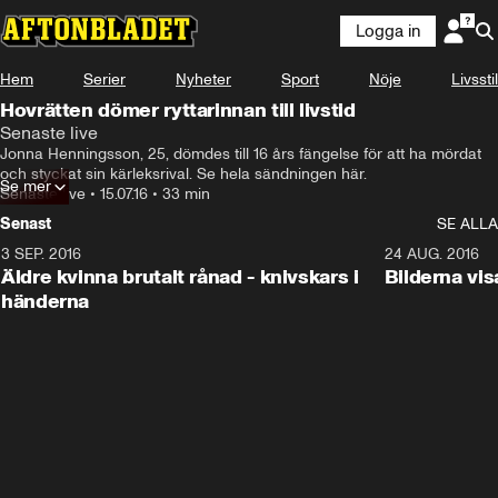
Logga in
Hem
Serier
Nyheter
Sport
Nöje
Livsstil
Hovrätten dömer ryttarinnan till livstid
Senaste live
Jonna Henningsson, 25, dömdes till 16 års fängelse för att ha mördat 
och styckat sin kärleksrival. Se hela sändningen här.
Se mer
Senaste live
•
15.07.16
•
33 min
Senast
SE ALLA
3 SEP. 2016
5:25
24 AUG. 2016
Äldre kvinna brutalt rånad - knivskars i
Bilderna vis
händerna