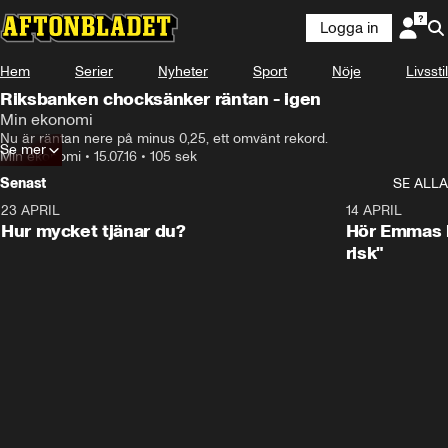
Logga in
Hem
Serier
Nyheter
Sport
Nöje
Livsstil
Riksbanken chocksänker räntan - igen
Min ekonomi
Nu är räntan nere på minus 0,25, ett omvänt rekord.
Se mer
Min ekonomi
•
15.07.16
•
105 sek
Senast
SE ALLA
23 APRIL
1:08
14 APRIL
Hur mycket tjänar du?
Hör Emmas bä
risk"