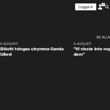
Logga in
SE ALLA
7
6 AUGUSTI
0:29
6 AUGUSTI
Blåvitt tvingas utrymma Gamla
”Vi visste inte n
Ullevi
dem”