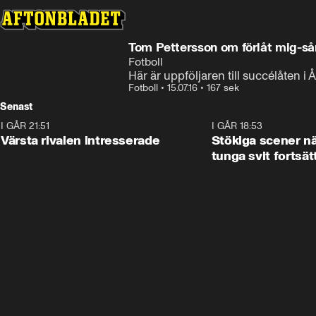
Tom Pettersson om förlåt mig-så
Fotboll
Här är uppföljaren till succélåten i 
Fotboll
•
15.07.16
•
167 sek
Senast
I GÅR 21:51
0:31
I GÅR 18:53
Värsta rivalen intresserade
Stökiga scener nä
tunga svit fortsät