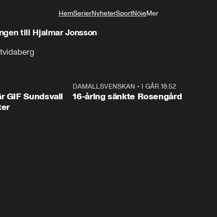
Hem
Serier
Nyheter
Sport
Nöje
Mer
Livsstil
ngen till Hjalmar Jonsson
Åtvidaberg
1:44
DAMALLSVENSKAN
•
I GÅR 18:52
0:4
r GIF Sundsvall
16-åring sänkte Rosengård
ter