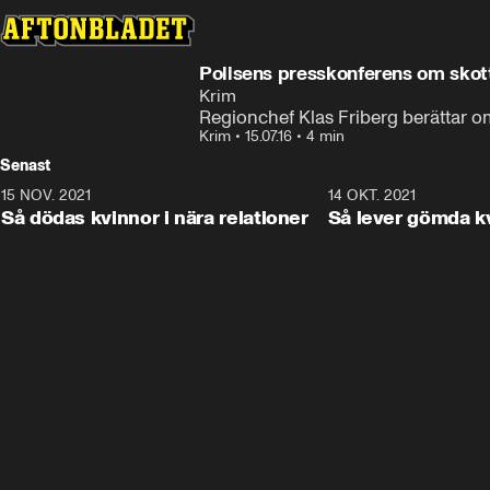
Polisens presskonferens om skot
Krim
Regionchef Klas Friberg berättar o
Krim
•
15.07.16
•
4 min
Senast
15 NOV. 2021
3:28
14 OKT. 2021
Så dödas kvinnor i nära relationer
Så lever gömda k