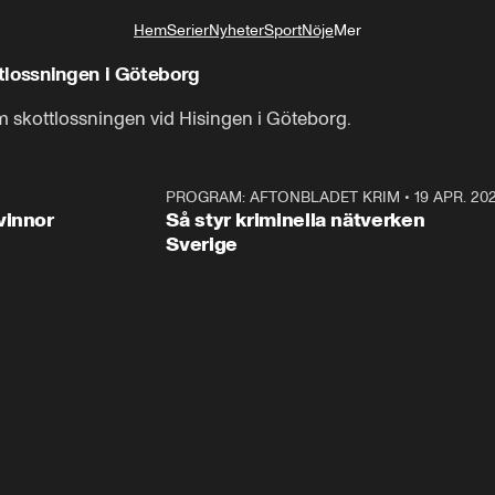
Hem
Serier
Nyheter
Sport
Nöje
Mer
Livsstil
tlossningen i Göteborg
m skottlossningen vid Hisingen i Göteborg.
3:00
PROGRAM: AFTONBLADET KRIM
•
19 APR. 20
2:5
vinnor
Så styr kriminella nätverken
Sverige