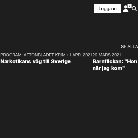
Logga in
SE ALLA
21
5
PROGRAM: AFTONBLADET KRIM
•
1 APR. 2021
1:52
29 MARS 2021
Narkotikans väg till Sverige
Barnflickan: ”Hon
när jag kom”