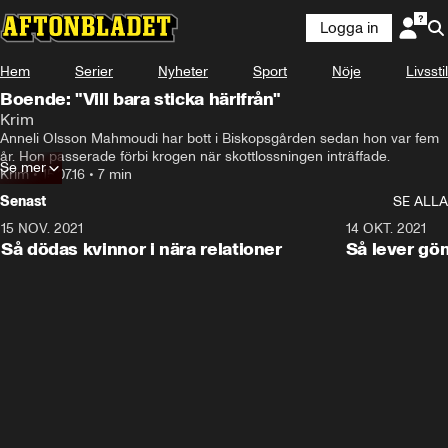
Logga in
Hem
Serier
Nyheter
Sport
Nöje
Livsstil
Boende: "Vill bara sticka härifrån"
Krim
Anneli Olsson Mahmoudi har bott i Biskopsgården sedan hon var fem 
år. Hon passerade förbi krogen när skottlossningen inträffade.
Se mer
Krim
•
15.07.16
•
7 min
Senast
SE ALLA
15 NOV. 2021
3:28
14 OKT. 2021
Så dödas kvinnor i nära relationer
Så lever gö