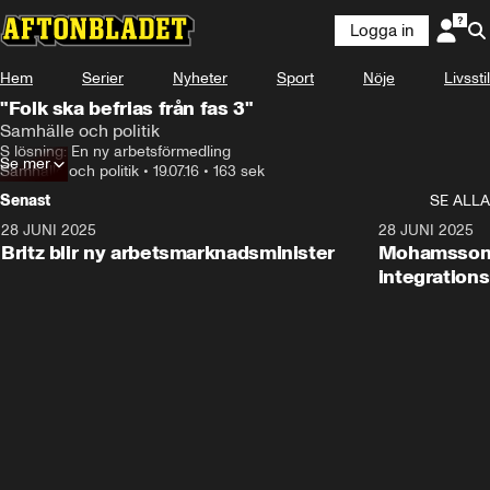
Logga in
Hem
Serier
Nyheter
Sport
Nöje
Livsstil
"Folk ska befrias från fas 3"
Samhälle och politik
S lösning: En ny arbetsförmedling
Se mer
Samhälle och politik
•
19.07.16
•
163 sek
Senast
SE ALLA
28 JUNI 2025
1:48
28 JUNI 2025
Britz blir ny arbetsmarknadsminister
Mohamsson b
integration