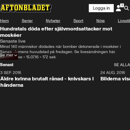
Logga in
Hem
Serier
Nyheter
Sport
Nöje
Livsstil
Hundratals döda efter självmordsattacker mot
moskéer
Senaste live
Minst 140 människor dödades när bomber detonerade i moskéer i 
Sanaa, Jemens huvudstad på fredagen. Se livesändningen här.
Se mer
Senaste live
•
15.07.16
•
172 sek
Senast
SE ALLA
3 SEP. 2016
5:25
24 AUG. 2016
Äldre kvinna brutalt rånad - knivskars i
Bilderna vis
händerna