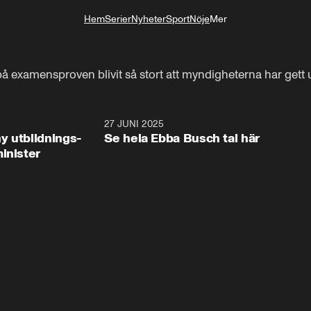
Hem
Serier
Nyheter
Sport
Nöje
Mer
Livsstil
på examensproven blivit så stort att myndigheterna har gett u
2:28
27 JUNI 2025
32:2
y utbildnings-
Se hela Ebba Busch tal här
inister