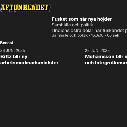
Fusket som når nya höjder
Samhälle och politik
I Indiens östra delar har fuskandet 
Samhälle och politik
•
15.07.16
•
68 sek
Senast
28 JUNI 2025
1:48
28 JUNI 2025
Britz blir ny
Mohamsson blir n
arbetsmarknadsminister
och integrationsm