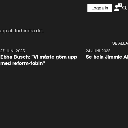
Logga in
pp att förhindra det.
SE ALLA
1
27 JUNI 2025
1:24
24 JUNI 2025
Ebba Busch: ”Vi måste göra upp
Se hela Jimmie Å
med reform-fobin”