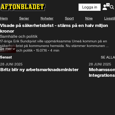
Logga in
Hem
Serier
Nyheter
Sport
Nöje
Livsstil
Visade på säkerhetsbrist - stäms på en halv miljon
kronor
Samhälle och politik
17-åriga Erik Sundqvist ville uppmärksamma Umeå kommun på en 
säkerhetsbrist på kommunens hemsida. Nu stämmer kommunen 
Se mer
honom på 480.000 kronor för dataintrånget.
Samhälle och politik
•
15.07.16
•
4 min
Senast
SE ALLA
28 JUNI 2025
1:48
28 JUNI 2025
Britz blir ny arbetsmarknadsminister
Mohamsson b
integration