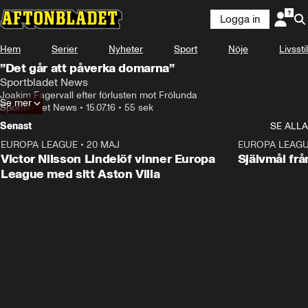
Logga in
Hem
Serier
Nyheter
Sport
Nöje
Livsstil
”Det går att påverka domarna”
Sportbladet News
Joakim Fagervall efter förlusten mot Frölunda
Se mer
Sportbladet News
•
15.07.16
•
55 sek
Senast
SE ALLA
EUROPA LEAGUE
•
20 MAJ
1:32
EUROPA LEAG
Victor Nilsson Lindelöf vinner Europa
Självmål frå
League med sitt Aston Villa