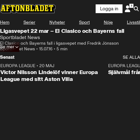
Logga in
Hem
Serier
Nyheter
Sport
Nöje
Livsstil
Ligasvepet 22 mar – El Clasico och Bayerns fall
Sportbladet News
El Clasico och Bayerns fall i ligasvepet med Fredrik Jönsson
Se mer
Sportbladet News
•
15.07.16
•
5 min
Senast
SE ALLA
EUROPA LEAGUE
•
20 MAJ
1:32
EUROPA LEAG
Victor Nilsson Lindelöf vinner Europa
Självmål frå
League med sitt Aston Villa