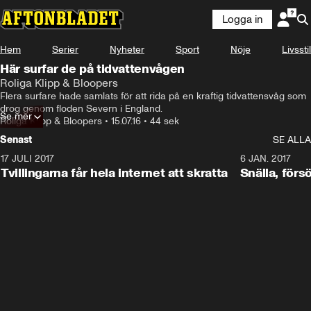
Logga in
Hem
Serier
Nyheter
Sport
Nöje
Livsstil
Här surfar de på tidvattenvågen
Roliga Klipp & Bloopers
Flera surfare hade samlats för att rida på en kraftig tidvattensvåg som 
drog genom floden Severn i England.
Se mer
Roliga Klipp & Bloopers
•
15.07.16
•
44 sek
Senast
SE ALLA
17 JULI 2017
0:29
6 JAN. 2017
Tvillingarna får hela internet att skratta
Snälla, förs