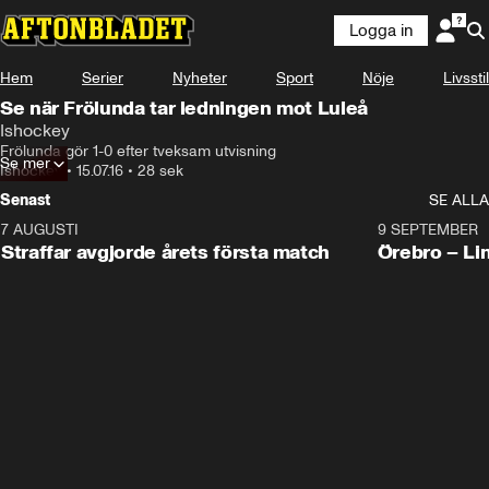
Logga in
Hem
Serier
Nyheter
Sport
Nöje
Livsstil
Se när Frölunda tar ledningen mot Luleå
Ishockey
Frölunda gör 1-0 efter tveksam utvisning
Se mer
Ishockey
•
15.07.16
•
28 sek
Senast
SE ALLA
7 AUGUSTI
2:19
9 SEPTEMBER
Plus
Straffar avgjorde årets första match
Örebro – Li