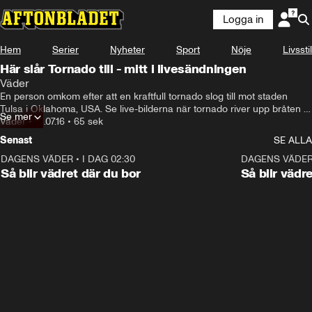
Logga in
Hem
Serier
Nyheter
Sport
Nöje
Livsstil
Här slår Tornado till - mitt i livesändningen
Väder
En person omkom efter att en kraftfull tornado slog till mot staden 
Tulsa i Oklahoma, USA. Se live-bilderna när tornado river upp bråten 
Se mer
från ett bostadsområde.
Väder
•
15.07.16
•
65 sek
Senast
SE ALLA
DAGENS VÄDER
•
I DAG 02:30
1:06
DAGENS VÄDE
Så blir vädret där du bor
Så blir vädr