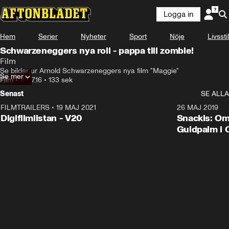
Logga in
Hem
Serier
Nyheter
Sport
Nöje
Livsstil
Schwarzeneggers nya roll - pappa till zombie!
Film
Se bilder ur Arnold Schwarzeneggers nya film "Maggie"
Se mer
Film
•
15.07.16
•
133 sek
Senast
SE ALLA
FILMTRAILERS
•
19 MAJ 2021
2:00
26 MAJ 2019
Digifilmlistan - V20
Snackis: Om
Guldpalm i