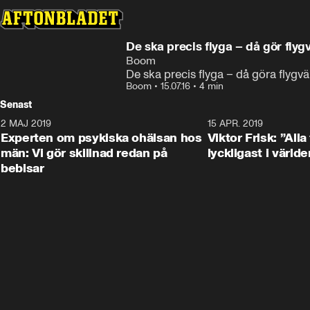
De ska precis flyga – då gör fly
Boom
De ska precis flyga – då göra flyg
Boom
•
15.07.16
•
4 min
Senast
2 MAJ 2019
1:04
15 APR. 2019
Experten om psykiska ohälsan hos
Viktor Frisk: ”Alla
män: Vi gör skillnad redan på
lyckligast i världe
bebisar