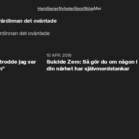
Hem
Serier
Nyheter
Sport
Nöje
Mer
Livsstil
gvärdinnan det oväntade
värdinnan det oväntade
2:16
10 APR. 2019
2:2
 trodde jag var
Suicide Zero: Så gör du om någon i
n”
din närhet har självmordstankar