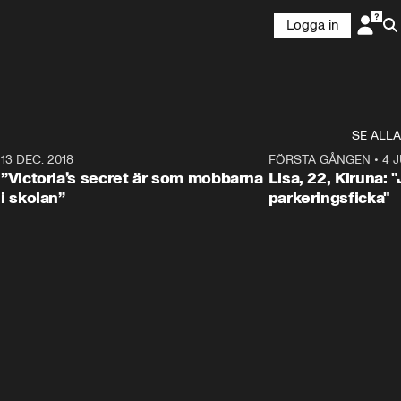
Logga in
SE ALLA
5
13 DEC. 2018
8:14
FÖRSTA GÅNGEN
•
4 J
”Victoria’s secret är som mobbarna
Lisa, 22, Kiruna: 
i skolan”
parkeringsficka"