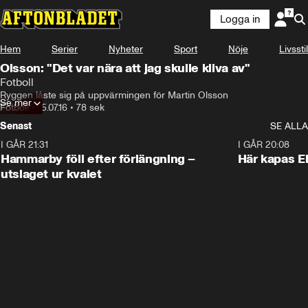
Logga in
Hem
Serier
Nyheter
Sport
Nöje
Livsstil
Olsson: "Det var nära att jag skulle kliva av"
Fotboll
Ryggen låste sig på uppvärmingen för Martin Olsson
Se mer
Fotboll
•
15.07.16
•
78 sek
Senast
SE ALLA
I GÅR 21:31
1:28
I GÅR 20:08
Hammarby föll efter förlängning –
Här kapas El
utslaget ur kvalet