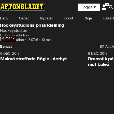
Logga in
Hem
Serier
Nyheter
Sport
Nöje
Livsstil
Hockeystudions prisutdelning
Hockeystudion
Ur Hockeystudion
Se mer
Hockeystudion
•
15.07.16
•
10 min
Senast
SE ALLA
6 DEC. 2018
0:50
6 DEC. 2018
Malmö straffade Rögle i derbyt
Dramatik på
mot Luleå