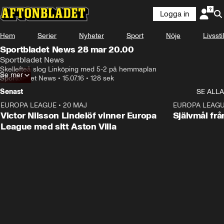
Logga in
Hem
Serier
Nyheter
Sport
Nöje
Livsstil
Sportbladet News 28 mar 20.00
Sportbladet News
Skellefteå slog Linköping med 5-2 på hemmaplan
Se mer
Sportbladet News
•
15.07.16
•
128 sek
Senast
SE ALLA
EUROPA LEAGUE
•
20 MAJ
1:32
EUROPA LEAG
Victor Nilsson Lindelöf vinner Europa
Självmål frå
League med sitt Aston Villa