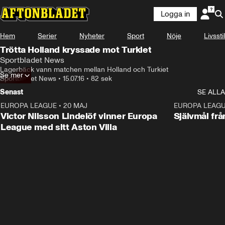
Logga in
Hem
Serier
Nyheter
Sport
Nöje
Livsstil
Trötta Holland kryssade mot Turkiet
Sportbladet News
Lagerbäck vann matchen mellan Holland och Turkiet
Se mer
Sportbladet News
•
15.07.16
•
82 sek
Senast
SE ALLA
EUROPA LEAGUE
•
20 MAJ
1:32
EUROPA LEAG
Victor Nilsson Lindelöf vinner Europa
Självmål frå
League med sitt Aston Villa